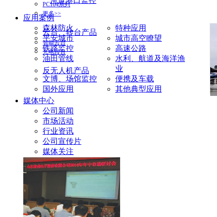
河道港口监控
PC104系列
更多>>
应用案例
森林防火
特种应用
云台、转台产品
平安城市
城市高空瞭望
智能云台
铁路监控
高速公路
光电转台
油田管线
水利、航道及海洋渔
业
反无人机产品
文博、场馆监控
便携及车载
国外应用
其他典型应用
媒体中心
公司新闻
市场活动
行业资讯
公司宣传片
媒体关注