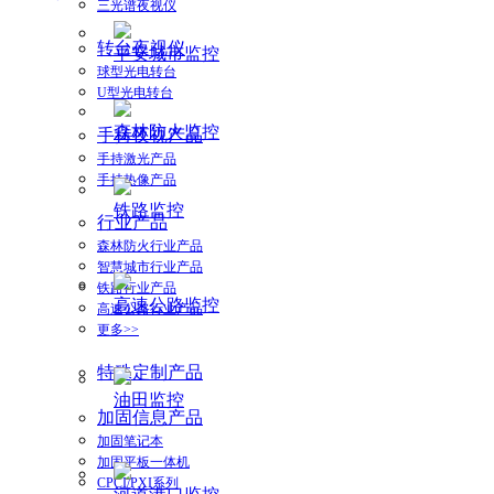
三光谱夜视仪
转台夜视仪
平安城市监控
球型光电转台
U型光电转台
森林防火监控
手持夜视产品
手持激光产品
手持热像产品
铁路监控
行业产品
森林防火行业产品
智慧城市行业产品
铁路行业产品
高速公路监控
高速公路行业产品
更多>>
特殊定制产品
油田监控
加固信息产品
加固笔记本
加固平板一体机
CPCI/PXI系列