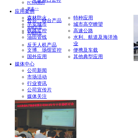
河道港口监控
PC104系列
更多>>
应用案例
森林防火
特种应用
云台、转台产品
平安城市
城市高空瞭望
智能云台
铁路监控
高速公路
光电转台
油田管线
水利、航道及海洋渔
业
反无人机产品
文博、场馆监控
便携及车载
国外应用
其他典型应用
媒体中心
公司新闻
市场活动
行业资讯
公司宣传片
媒体关注