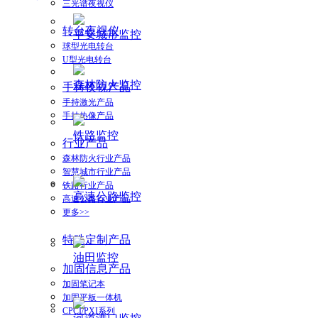
三光谱夜视仪
转台夜视仪
平安城市监控
球型光电转台
U型光电转台
森林防火监控
手持夜视产品
手持激光产品
手持热像产品
铁路监控
行业产品
森林防火行业产品
智慧城市行业产品
铁路行业产品
高速公路监控
高速公路行业产品
更多>>
特殊定制产品
油田监控
加固信息产品
加固笔记本
加固平板一体机
CPCI/PXI系列