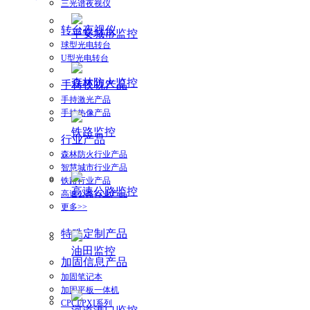
三光谱夜视仪
转台夜视仪
平安城市监控
球型光电转台
U型光电转台
森林防火监控
手持夜视产品
手持激光产品
手持热像产品
铁路监控
行业产品
森林防火行业产品
智慧城市行业产品
铁路行业产品
高速公路监控
高速公路行业产品
更多>>
特殊定制产品
油田监控
加固信息产品
加固笔记本
加固平板一体机
CPCI/PXI系列