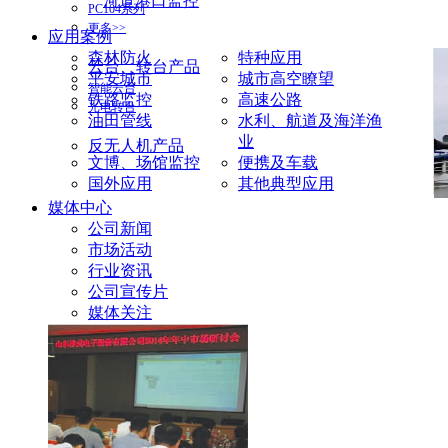
河道港口监控
PC104系列
更多>>
应用案例
森林防火
特种应用
云台、转台产品
平安城市
城市高空瞭望
智能云台
铁路监控
高速公路
光电转台
油田管线
水利、航道及海洋渔
业
反无人机产品
文博、场馆监控
便携及车载
国外应用
其他典型应用
媒体中心
公司新闻
市场活动
行业资讯
公司宣传片
媒体关注