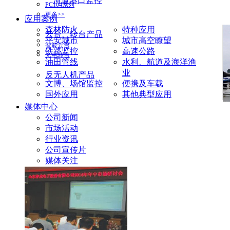
河道港口监控
PC104系列
更多>>
应用案例
森林防火
特种应用
云台、转台产品
平安城市
城市高空瞭望
智能云台
铁路监控
高速公路
光电转台
油田管线
水利、航道及海洋渔
业
反无人机产品
文博、场馆监控
便携及车载
国外应用
其他典型应用
媒体中心
公司新闻
市场活动
行业资讯
公司宣传片
媒体关注