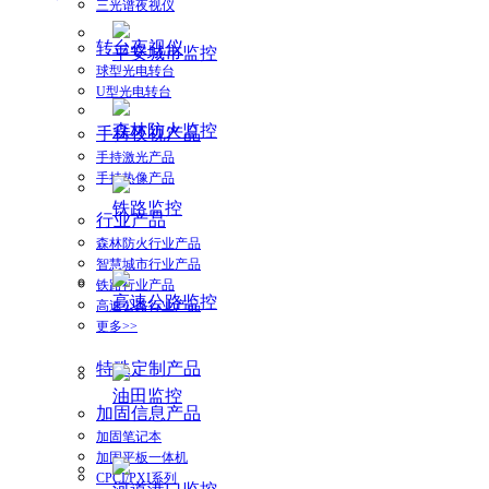
三光谱夜视仪
转台夜视仪
平安城市监控
球型光电转台
U型光电转台
森林防火监控
手持夜视产品
手持激光产品
手持热像产品
铁路监控
行业产品
森林防火行业产品
智慧城市行业产品
铁路行业产品
高速公路监控
高速公路行业产品
更多>>
特殊定制产品
油田监控
加固信息产品
加固笔记本
加固平板一体机
CPCI/PXI系列