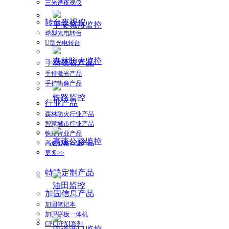
三光谱夜视仪
转台夜视仪
平安城市监控
球型光电转台
U型光电转台
森林防火监控
手持夜视产品
手持激光产品
手持热像产品
铁路监控
行业产品
森林防火行业产品
智慧城市行业产品
铁路行业产品
高速公路监控
高速公路行业产品
更多>>
特殊定制产品
油田监控
加固信息产品
加固笔记本
加固平板一体机
CPCI/PXI系列