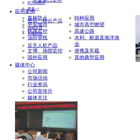
河道港口监控
PC104系列
更多>>
应用案例
森林防火
特种应用
云台、转台产品
平安城市
城市高空瞭望
智能云台
铁路监控
高速公路
光电转台
油田管线
水利、航道及海洋渔
业
反无人机产品
文博、场馆监控
便携及车载
国外应用
其他典型应用
媒体中心
公司新闻
市场活动
行业资讯
公司宣传片
媒体关注