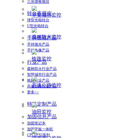
三光谱夜视仪
转台夜视仪
平安城市监控
球型光电转台
U型光电转台
森林防火监控
手持夜视产品
手持激光产品
手持热像产品
铁路监控
行业产品
森林防火行业产品
智慧城市行业产品
铁路行业产品
高速公路监控
高速公路行业产品
更多>>
特殊定制产品
油田监控
加固信息产品
加固笔记本
加固平板一体机
CPCI/PXI系列