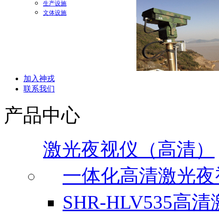
生产设施
文体设施
加入神戎
联系我们
产品中心
激光夜视仪（高清）
一体化高清激光夜
SHR-HLV535高