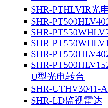
SHR-PTHLVIR光
SHR-PT500HLV4
SHR-PT550WHLV
SHR-PT550WHLV
SHR-PT550HLV4
SHR-PT500HLV1
U型光电转台
SHR-UTHV3041-A
SHR-LD监视雷达