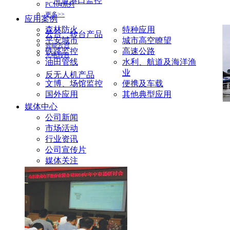
河道港口监控
PC104系列
更多>>
应用案例
森林防火
特种应用
云台、转台产品
平安城市
城市高空瞭望
智能云台
铁路监控
高速公路
光电转台
油田管线
水利、航道及海洋渔
业
反无人机产品
文博、场馆监控
便携及车载
国外应用
其他典型应用
媒体中心
公司新闻
市场活动
行业资讯
公司宣传片
媒体关注